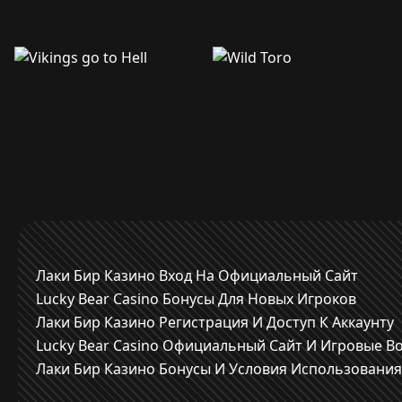
Лаки Бир Казино Вход На Официальный Сайт
Lucky Bear Casino Бонусы Для Новых Игроков
Лаки Бир Казино Регистрация И Доступ К Аккаунту
Lucky Bear Casino Официальный Сайт И Игровые 
Лаки Бир Казино Бонусы И Условия Использования