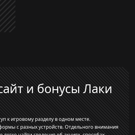
сайт и бонусы Лаки
уп к игровому разделу в одном месте.
формы с разных устройств. Отдельного внимания
 легко найти сведения об акциях, способах