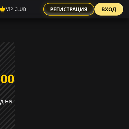
РЕГИСТРАЦИЯ
ВХОД
VIP CLUB
00
д на