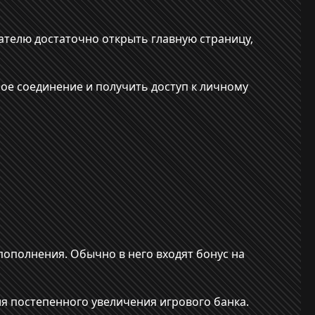
ателю достаточно открыть главную страницу,
ое соединение и получить доступ к личному
пополнения. Обычно в него входят бонус на
ля постепенного увеличения игрового банка.