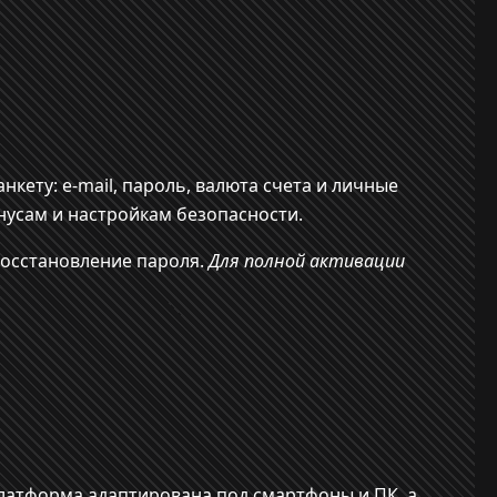
кету: e-mail, пароль, валюта счета и личные
онусам и настройкам безопасности.
восстановление пароля.
Для полной активации
Платформа адаптирована под смартфоны и ПК, а